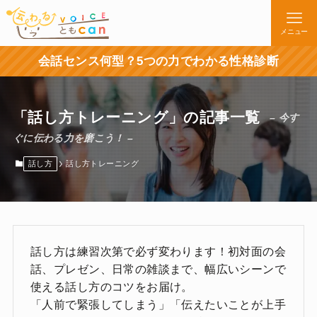
メニュー
会話センス何型？5つの力でわかる性格診断
「話し方トレーニング」の記事一覧
– 今す
ぐに伝わる力を磨こう！ –
話し方
話し方トレーニング
話し方は練習次第で必ず変わります！初対面の会
話、プレゼン、日常の雑談まで、幅広いシーンで
使える話し方のコツをお届け。
「人前で緊張してしまう」「伝えたいことが上手