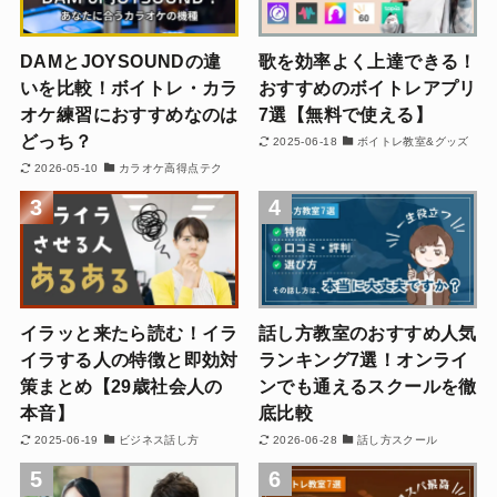
DAMとJOYSOUNDの違
歌を効率よく上達できる！
いを比較！ボイトレ・カラ
おすすめのボイトレアプリ
オケ練習におすすめなのは
7選【無料で使える】
どっち？
2025-06-18
ボイトレ教室&グッズ
2026-05-10
カラオケ高得点テク
3
4
イラッと来たら読む！イラ
話し方教室のおすすめ人気
イラする人の特徴と即効対
ランキング7選！オンライ
策まとめ【29歳社会人の
ンでも通えるスクールを徹
本音】
底比較
2025-06-19
ビジネス話し方
2026-06-28
話し方スクール
5
6