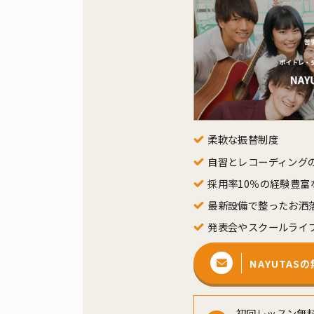
柔軟な振替制度
自習とレコーディング
採用率10％の経験豊富
最新設備で整ったお洒
発表会やスクールライ
NAYUTA
初回レッスン無