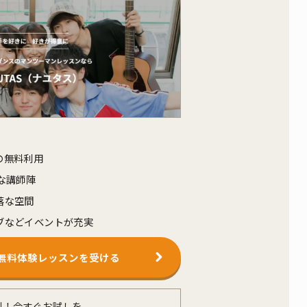
の無料利用
な講師陣
落な空間
ブなどイベントが充実
Sの無料体験レッスンを受ける
料！今すぐお試しを。