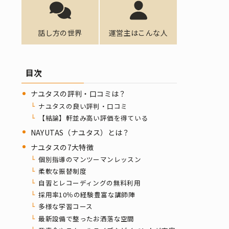
話し方の世界
運営主はこんな人
目次
ナユタスの評判・口コミは？
ナユタスの良い評判・口コミ
【結論】軒並み高い評価を得ている
NAYUTAS（ナユタス）とは？
ナユタスの7大特徴
個別指導のマンツーマンレッスン
柔軟な振替制度
自習とレコーディングの無料利用
採用率10％の経験豊富な講師陣
多様な学習コース
最新設備で整ったお洒落な空間