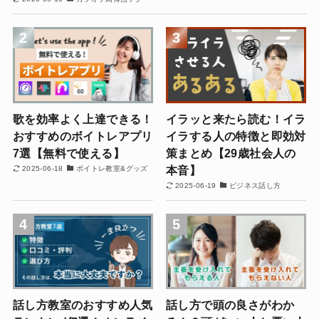
2
3
歌を効率よく上達できる！
イラッと来たら読む！イラ
おすすめのボイトレアプリ
イラする人の特徴と即効対
7選【無料で使える】
策まとめ【29歳社会人の
本音】
2025-06-18
ボイトレ教室&グッズ
2025-06-19
ビジネス話し方
4
5
話し方教室のおすすめ人気
話し方で頭の良さがわか