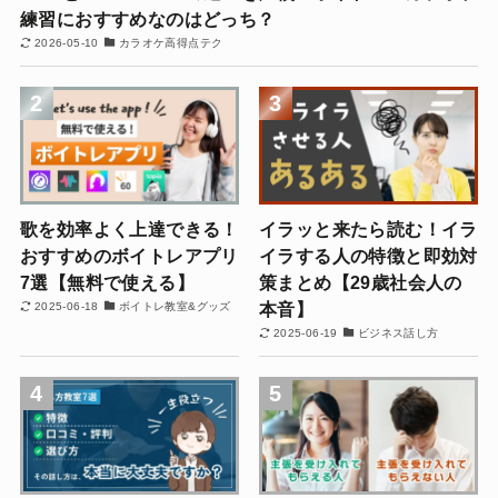
練習におすすめなのはどっち？
2026-05-10
カラオケ高得点テク
2
3
歌を効率よく上達できる！
イラッと来たら読む！イラ
おすすめのボイトレアプリ
イラする人の特徴と即効対
7選【無料で使える】
策まとめ【29歳社会人の
本音】
2025-06-18
ボイトレ教室&グッズ
2025-06-19
ビジネス話し方
4
5