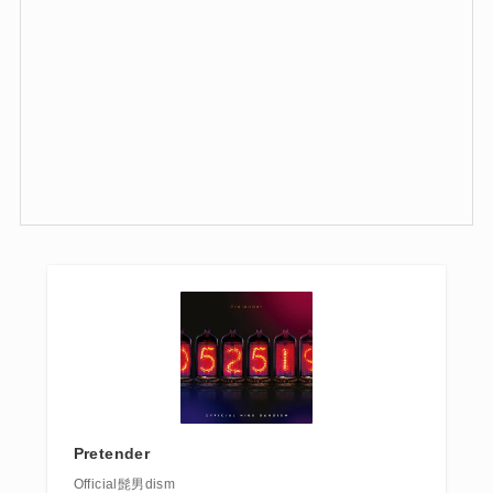
Pretender
Official髭男dism