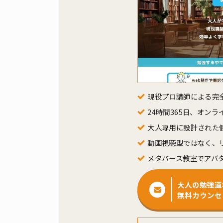
現役プロ講師による完
24時間365日、オン
大人専用に設計された
動画視聴型ではなく、
メタバース教室でアバ
大人の勉強道
無料カウンセ