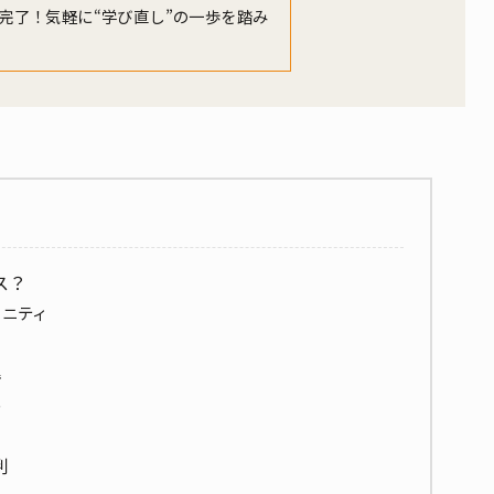
完了！
気軽に“学び直し”の一歩を踏み
ス？
ュニティ
理
能
判